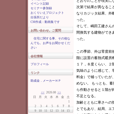
とおりのことが現実に
イベント記録
次第で結果が異なるこ
セミナー参加録
おくりいえプロジェクト
なりカジッタ結果、外
出張所だより
った。
CM作成：動画集です
そして、嶋田工建さん
お問い合わせ。ご質問
間換気する建物ができ
住宅に関する事、その他な
った。
んでも。お声をお聞かせくだ
さい
この季節、外は零度前
会社情報
階に設置の蓄熱式暖房
プロフィール
１７，８度くらい、２
気味のように感じて、
リンク
料金）で補っていたが
助成金．メーカーＨＰ
めない。 もっとも、
ら作動させると１階が
<<
2026.08
>>
不足となる。
日
月
火
水
木
金
土
1
加齢とともに寒さへの
2
3
4
5
6
7
8
とでもあり、結局、エ
9
10
11
12
13
14
15