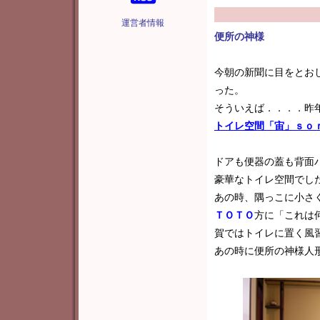
運営者情報
便所の神様
今朝の新聞に目をとお
った。
そういえば．．．．昨
トイレ空間「宙」ｓｏ
ドアも便器の蓋も背面
豪華なトイレ空間でし
あの時、隅っこに小さ
ＴＯＴＯ
方に「これは
賀ではトイレに置く風
あの時に便所の神様人