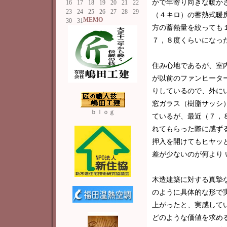
かで年寄り向きな暖か
16
17
18
19
20
21
22
23
24
25
26
27
28
29
（４キロ）の蓄熱式暖
MEMO
30
31
方の蓄熱量を絞っても
７，８度くらいになっ
住み心地であるが、室
が以前のファンヒータ
りしているので、外に
窓ガラス（樹脂サッシ
ｂｌｏｇ
ているが、最近（７，
れてもらった際に感ず
押入を開けてもヒヤッ
差が少ないのが何より 
木造建築に対する真摯
のように具体的な形で
上がったと、実感して
どのような価値を求め