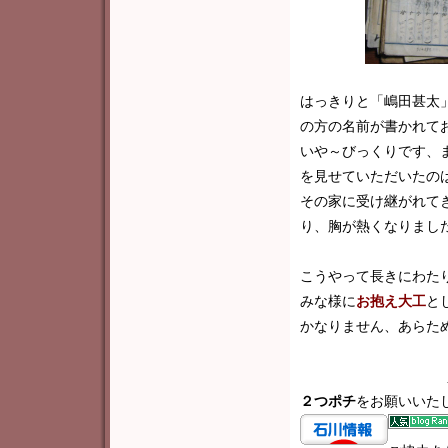
はっきりと「嶋田甚太
の方の名前が書かれて
いや～びっくりです、
を見せていただいたの
その家に受け継がれて
り、胸が熱くなりまし
こうやって長きにわた
みな様
に
お抱え大工
と
かなりません、あらた
２つポチ
をお願いいた