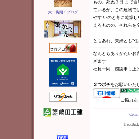
もの、死ぬ３日 まで
ているが、この建物で
太一坊頭！ブログ
やす いのと冬に乾燥
えるものの、それらを
ともあれ、夫婦とも”住
なんともありがたいお
ざます
社員一同 感謝申し上
２つポチ
をお願いいた
ご協力あ
Comme
TrackBac