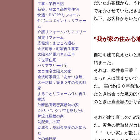
だいたお客様から、う
工事・業務日記
新築：省エネ高性能住宅
で紹介させていただき
快適：HAPPYリフォーム
以下、お客様からいた
住宅エコポイント：リフォー
ム
介護リフォームバリアフリー
耐震リフォーム
”我が家の住み心地
広報畑：まごころ通心
金沢町家：町家再生事業
太陽光発電パネル工事
自宅を建て変えたいと
２世帯住宅
始まった。
バリアフリー住宅
それは、松井修三著「
エコ住宅太陽光の家
金沢町家再生「あかつき屋」
まった人は読まないで
太一坊様：築９０年の金沢町
た。 実は約２０年前
家
まるごとリフォーム住い再生
たとき出会った魅力的
物語
のとき正直金額の折り
外断熱高気密高断熱の家
２Fリビング；空を感じたい
片流れ屋根の家
それが建て直しのため
勾配天井の家
た。黄色の断熱材がカ
助成金．奨励金制度のお知ら
「『「いい家』が欲し
せ
その他日記