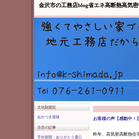
金沢市の工務店blog省エネ高断熱高気
文化財認定
あかつき屋様
お客様の声【感動中！
注目の記事
昨年、高気密高断熱住
手作新聞：ありがとう通心