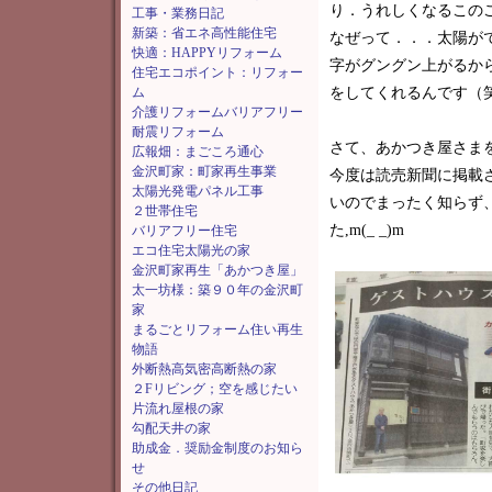
り．うれしくなるこの
工事・業務日記
新築：省エネ高性能住宅
なぜって．．．太陽が
快適：HAPPYリフォーム
字がグングン上がるからで
住宅エコポイント：リフォー
ム
をしてくれるんです（
介護リフォームバリアフリー
耐震リフォーム
さて、あかつき屋さま
広報畑：まごころ通心
金沢町家：町家再生事業
今度は読売新聞に掲載
太陽光発電パネル工事
いのでまったく知らず
２世帯住宅
た,m(_ _)m
バリアフリー住宅
エコ住宅太陽光の家
金沢町家再生「あかつき屋」
太一坊様：築９０年の金沢町
家
まるごとリフォーム住い再生
物語
外断熱高気密高断熱の家
２Fリビング；空を感じたい
片流れ屋根の家
勾配天井の家
助成金．奨励金制度のお知ら
せ
その他日記