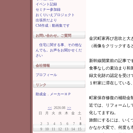
イベント記録
セミナー参加録
おくりいえプロジェクト
出張所だより
CM作成：動画集です
お問い合わせ。ご質問
金沢町家再び息吹と大
住宅に関する事、その他な
（画像をクリックする
んでも。お声をお聞かせくだ
さい
新幹線開業前の記事で
会社情報
食事なしの素泊まり和
プロフィール
録文化財の認定を受け
１軒家に滞在している
リンク
助成金．メーカーＨＰ
町家保存修復の補助金
近では、リフォームし
<<
2026.08
>>
化してますね。
日
月
火
水
木
金
土
1
旅館にするには、いく
2
3
4
5
6
7
8
かなか大変で、何度も
9
10
11
12
13
14
15