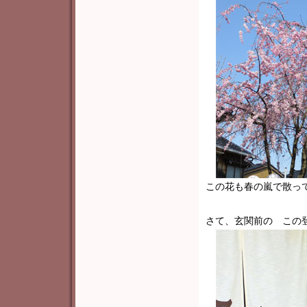
この花も春の嵐で散っ
さて、玄関前の この