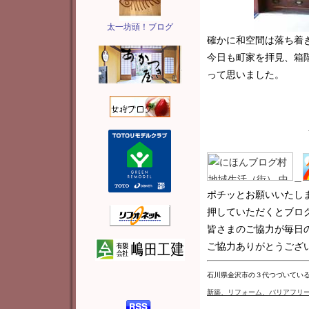
太一坊頭！ブログ
確かに和空間は落ち着
今日も町家を拝見、箱
って思いました。
＿
ポチッとお願いいたし
押していただくとブロ
皆さまのご協力が毎日
ご協力ありがとうございま
石川県金沢市の３代つづいてい
新築
、リフォーム、バリアフリ