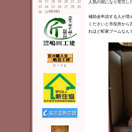
16
17
18
19
20
21
22
人気の宿になり苦労し
23
24
25
26
27
28
29
MEMO
30
31
補助金申請する人が増
くださいと市役所から
れほど町家ブームなん
ｂｌｏｇ