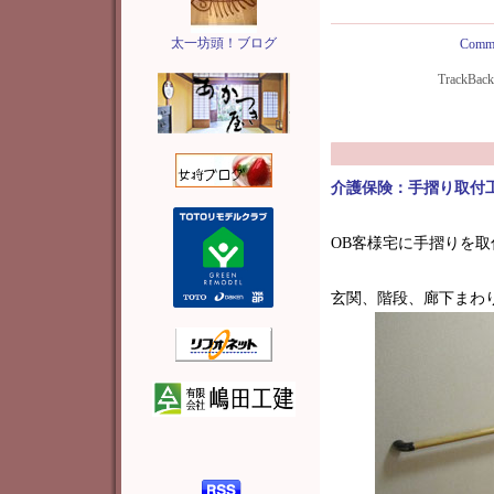
太一坊頭！ブログ
Comme
TrackBac
介護保険：手摺り取付
OB客様宅に手摺りを
玄関、階段、廊下まわ