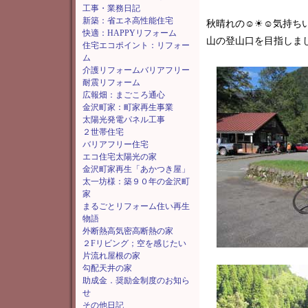
工事・業務日記
新築：省エネ高性能住宅
秋晴れの☺☀☺気持ち
快適：HAPPYリフォーム
山の登山口を目指しま
住宅エコポイント：リフォー
ム
介護リフォームバリアフリー
耐震リフォーム
広報畑：まごころ通心
金沢町家：町家再生事業
太陽光発電パネル工事
２世帯住宅
バリアフリー住宅
エコ住宅太陽光の家
金沢町家再生「あかつき屋」
太一坊様：築９０年の金沢町
家
まるごとリフォーム住い再生
物語
外断熱高気密高断熱の家
２Fリビング；空を感じたい
片流れ屋根の家
勾配天井の家
助成金．奨励金制度のお知ら
せ
その他日記