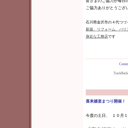
皆さまのご協力が毎日
ご協力ありがとうございま
石川県金沢市の４代つづ
新築
、リフォーム、バリ
身近な工務店
です
Comme
TrackBac
喜来嬉楽まつり開催！
今度の土日、 １０月