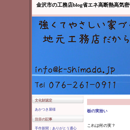
金沢市の工務店blog省エネ高断熱高気
文化財認定
あかつき屋様
栃の実拾い
注目の記事
これは何の実？
手作新聞：ありがとう通心