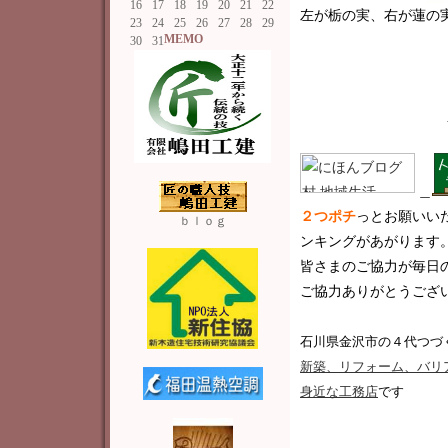
16
17
18
19
20
21
22
左が栃の実、右が蓮の
23
24
25
26
27
28
29
MEMO
30
31
＿
２つポチ
っと
お願いい
ｂｌｏｇ
ンキングがあがります
皆さまのご協力が毎日
ご協力ありがとうございま
石川県金沢市の４代つづ
新築
、リフォーム、バリ
身近な工務店
です