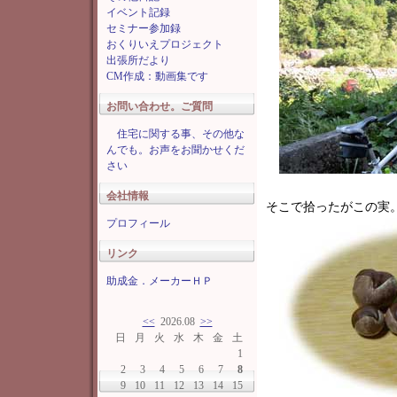
イベント記録
セミナー参加録
おくりいえプロジェクト
出張所だより
CM作成：動画集です
お問い合わせ。ご質問
住宅に関する事、その他な
んでも。お声をお聞かせくだ
さい
会社情報
そこで拾ったがこの実
プロフィール
リンク
助成金．メーカーＨＰ
<<
2026.08
>>
日
月
火
水
木
金
土
1
2
3
4
5
6
7
8
9
10
11
12
13
14
15