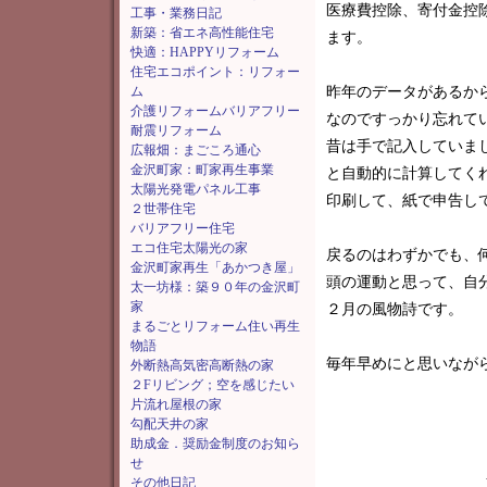
医療費控除、寄付金控
工事・業務日記
新築：省エネ高性能住宅
ます。
快適：HAPPYリフォーム
住宅エコポイント：リフォー
ム
昨年のデータがあるか
介護リフォームバリアフリー
なのですっかり忘れて
耐震リフォーム
昔は手で記入していま
広報畑：まごころ通心
金沢町家：町家再生事業
と自動的に計算してく
太陽光発電パネル工事
印刷して、紙で申告し
２世帯住宅
バリアフリー住宅
エコ住宅太陽光の家
戻るのはわずかでも、
金沢町家再生「あかつき屋」
頭の運動と思って、自
太一坊様：築９０年の金沢町
家
２月の風物詩です。
まるごとリフォーム住い再生
物語
毎年早めにと思いなが
外断熱高気密高断熱の家
２Fリビング；空を感じたい
片流れ屋根の家
勾配天井の家
助成金．奨励金制度のお知ら
せ
その他日記