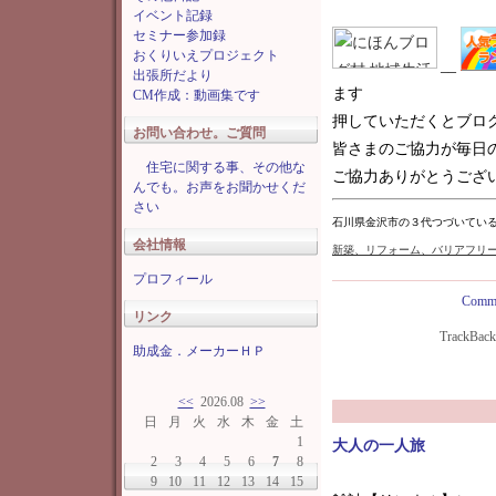
イベント記録
セミナー参加録
おくりいえプロジェクト
__
出張所だより
ます
CM作成：動画集です
押していただくとブロ
お問い合わせ。ご質問
皆さまのご協力が毎日
住宅に関する事、その他な
ご協力ありがとうございま
んでも。お声をお聞かせくだ
さい
石川県金沢市の３代つづいてい
会社情報
新築
、リフォーム、バリアフリ
プロフィール
Comme
リンク
TrackBac
助成金．メーカーＨＰ
<<
2026.08
>>
日
月
火
水
木
金
土
1
大人の一人旅
2
3
4
5
6
7
8
9
10
11
12
13
14
15