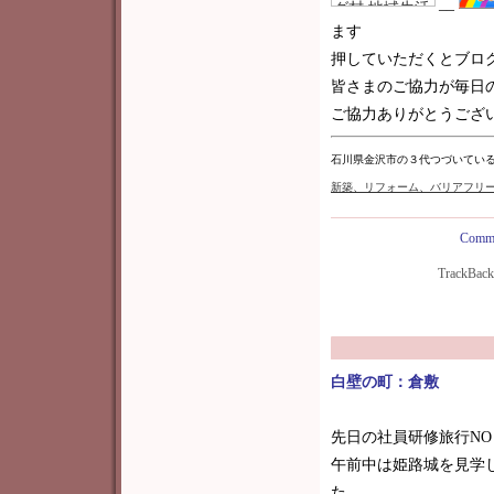
__
ます
押していただくとブロ
皆さまのご協力が毎日
ご協力ありがとうございま
石川県金沢市の３代つづいてい
新築
、リフォーム、バリアフリ
Comme
TrackBac
白壁の町：倉敷
先日の社員研修旅行N
午前中は姫路城を見学
た。