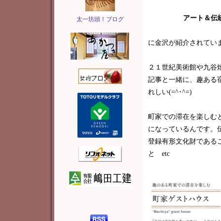
アート＆伝
太一坊頭！ブログ
に金沢が紹介されてい
２１世紀美術館や九谷
記事と一緒に、趣ある
れしい(=^･^=)
町家での滞在を楽しむ
になっているんです。
登録有形文化財である
と etc