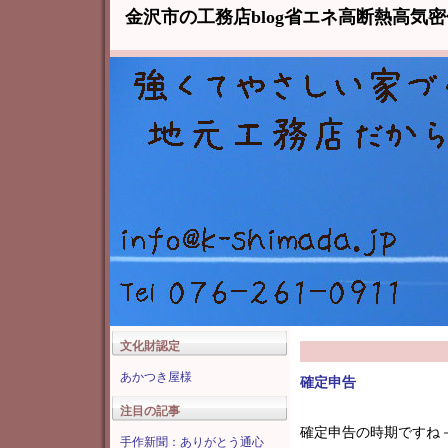
金沢市の工務店blog省エネ高断熱高気
文化財認定
あかつき屋様
確定申告
注目の記事
確定申告の時期ですね
手作新聞：ありがとう通心