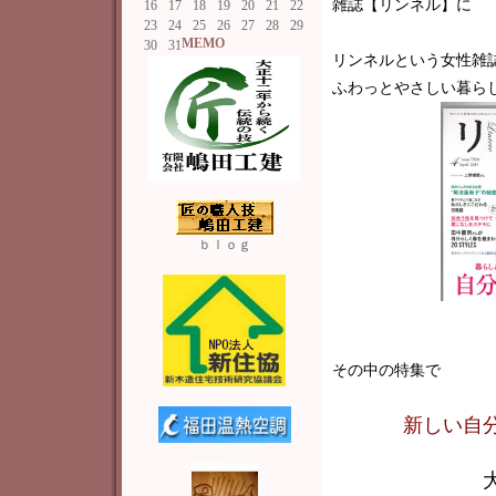
雑誌【リンネル】に 
16
17
18
19
20
21
22
23
24
25
26
27
28
29
MEMO
30
31
リンネルという女性雑誌は、
ふわっとやさしい暮ら
ｂｌｏｇ
その中の特集で
新しい自