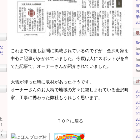
2
浴
お
半
2
最
R
な
f
これまで何度も新聞に掲載されているのですが 金沢町家を
だ
R
中心に記事がかかれていました。今度は人にスポットがを当
f
R
てた記事で、オーナーさんが紹介されていました。
f
以
大雪が降った時に取材があったそうです。
オーナーさんのお人柄で地域の方々に親しまれている金沢町
2
2
家、工事に携わった弊社もうれしく思います。
2
2
2
土
2
ＴＯＰに戻る
1
2
8
2
15
2