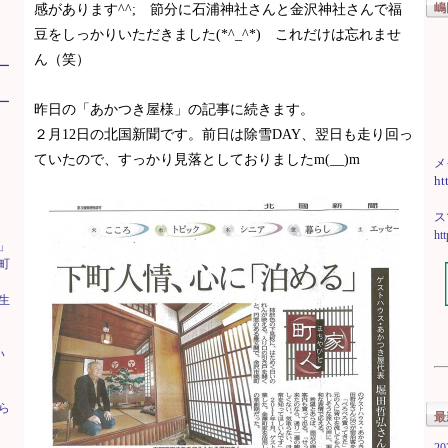
嶋
感があります^^; 節分に石浦神社さんと金沢神社さんで福
豆をしっかりいただきました(*^_^*) これだけは忘れませ
ん（笑）
ー
ー
昨日の「あかつき屋様」の記事に続きます。
２月12日の北国新聞です。前日は除雪DAY、翌日も走り回っ
ていたので、すっかり見落としておりましたm(__)m
メ
ht
ス
ht
」
町
生
い
ら
最