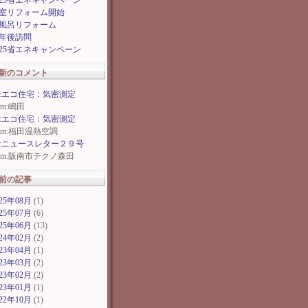
025省エネキャンペーン
室リフォーム開始
風呂リフォーム
年後訪問
025省エネキャンペーン
新のコメント
e:エコ住宅：気密測定
rom:嶋田
e:エコ住宅：気密測定
rom:福田温熱空調
e:ニュースレター２９号
rom:阪南市テクノ森田
前の記事
025年08月
(1)
025年07月
(6)
025年06月
(13)
024年02月
(2)
023年04月
(1)
023年03月
(2)
023年02月
(2)
023年01月
(1)
022年10月
(1)