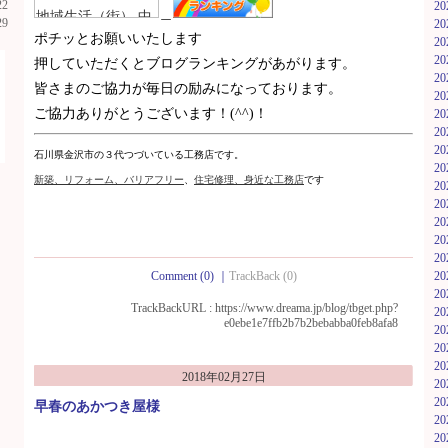
22
2
＿
29
2
ポチッとお願いいたします
2
2
押していただくとブログランキングがあがります。
2
皆さまのご協力が毎日の励みになっております。
2
ご協力ありがとうございます！(^^)！
2
2
2
石川県金沢市の３代つづいている工務店です。
2
新築
、リフォーム、バリアフリー
、
住宅修理、身近な工務店
です
2
2
2
2
2
Comment (0)
｜
TrackBack (0)
2
2
TrackBackURL :
https://www.dreama.jp/blog/tbget.php?
2
e0ebe1e7ffb2b7b2bebabba0feb8afa8
2
2
2
2018年02月27日
2
2
早春のあかつき屋様
2
2