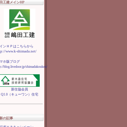
田工建メインHP
インＨＰはこちらから
tp://www.k-shimada.net/
マホ版ブログ
tp://blog.livedoor.jp/shimadakouken/
新住協会員
Q1.0（キューワン）住宅
新の記事