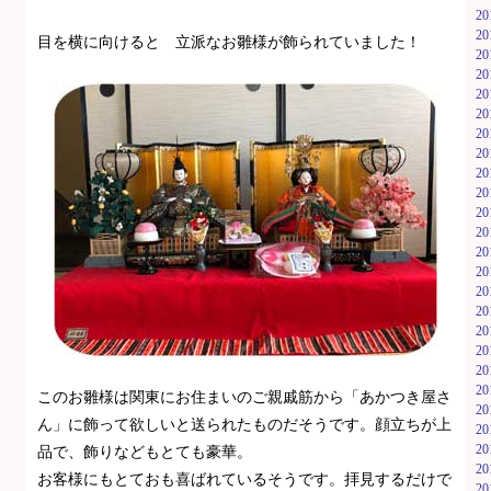
2
2
目を横に向けると 立派なお雛様が飾られていました！
2
2
2
2
2
2
2
2
2
2
2
2
2
2
2
2
2
2
このお雛様は関東にお住まいのご親戚筋から「あかつき屋さ
2
ん」に飾って欲しいと送られたものだそうです。顔立ちが上
2
2
品で、飾りなどもとても豪華。
2
お客様にもとておも喜ばれているそうです。拝見するだけで
2