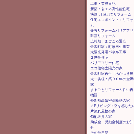
工事・業務日記
新築：省エネ高性能住宅
快適：HAPPYリフォーム
住宅エコポイント：リフォ
ム
介護リフォームバリアフリ
耐震リフォーム
広報畑：まごころ通心
金沢町家：町家再生事業
太陽光発電パネル工事
２世帯住宅
バリアフリー住宅
エコ住宅太陽光の家
金沢町家再生「あかつき屋
太一坊様：築９０年の金沢
家
まるごとリフォーム住い再
物語
外断熱高気密高断熱の家
２Fリビング；空を感じた
片流れ屋根の家
勾配天井の家
助成金．奨励金制度のお知
せ
その他日記