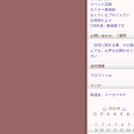
イベント記録
セミナー参加録
おくりいえプロジェクト
出張所だより
CM作成：動画集です
お問い合わせ。ご質問
住宅に関する事、その他
んでも。お声をお聞かせく
さい
会社情報
プロフィール
リンク
助成金．メーカーＨＰ
<<
2026.08
>>
日
月
火
水
木
金
2
3
4
5
6
7
9
10
11
12
13
14