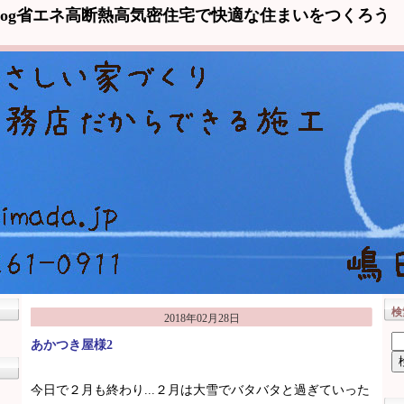
log省エネ高断熱高気密住宅で快適な住まいをつくろう
検
2018年02月28日
あかつき屋様2
今日で２月も終わり...２月は大雪でバタバタと過ぎていった