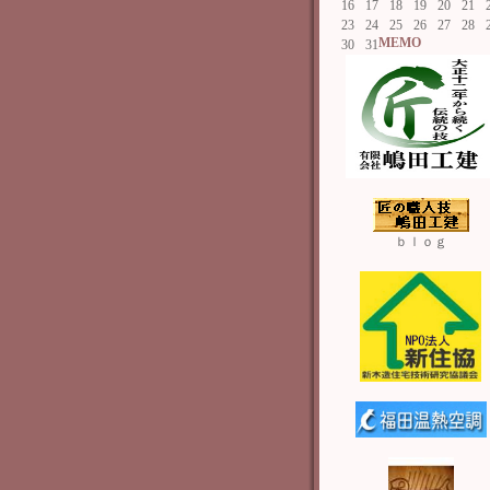
16
17
18
19
20
21
23
24
25
26
27
28
MEMO
30
31
ｂｌｏｇ