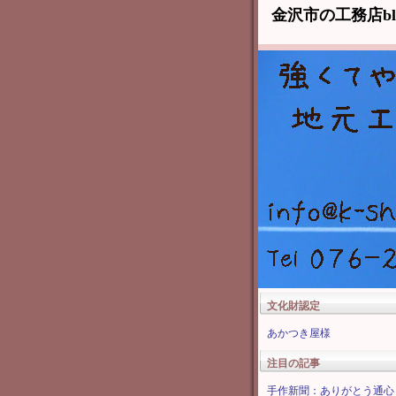
金沢市の工務店b
文化財認定
あかつき屋様
注目の記事
手作新聞：ありがとう通心