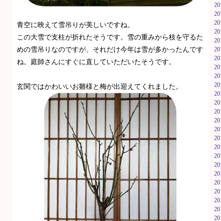
2
2
2
青空に映えて雪吊りが美しいですね。
2
この大雪で支柱が折れたそうです。雪の重みから枝を守るた
2
めの雪吊りなのですが、それだけ今年は雪が多かったんです
2
2
ね。庭師さんにすぐに直していただいたそうです。
2
2
2
玄関ではかわいいお雛様と梅が出迎えてくれました。
2
2
2
2
2
2
2
2
2
2
2
2
2
2
2