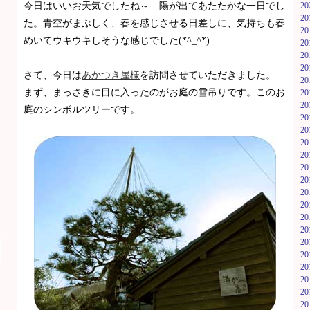
今日はいいお天気でしたね～ 陽が出てあたたかな一日でし
2
2
た。青空がまぶしく、春を感じさせる日差しに、気持ちも春
2
めいてウキウキしそうな感じでした(*^_^*)
2
2
2
さて、今日は
あかつき屋様
を訪問させていただきました。
2
まず、まっさきに目に入ったのがお庭の雪吊りです。このお
2
2
庭のシンボルツリーです。
2
2
2
2
2
2
2
2
2
2
2
2
2
2
2
2