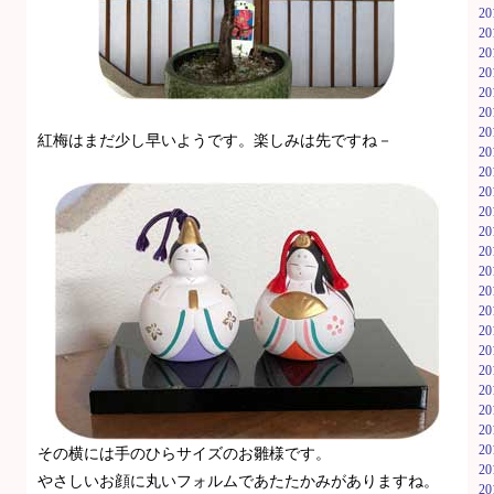
2
2
2
2
2
2
2
紅梅はまだ少し早いようです。楽しみは先ですね－
2
2
2
2
2
2
2
2
2
2
2
2
2
2
2
2
その横には手のひらサイズのお雛様です。
2
やさしいお顔に丸いフォルムであたたかみがありますね。
2