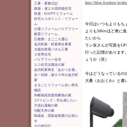
http://blog.livedoor.jp/s
工事・業務日記
新築：省エネ高性能住宅
快適：HAPPYリフォーム
住宅エコポイント：リフォー
ム
今日はいつもよりもち
介護リフォームバリアフリー
よりも500ｍほど奥に
耐震リフォーム
たいから
広報畑：まごころ通心
金沢町家：町家再生事業
ラン友さんが写真をU
太陽光発電パネル工事
行った記憶があります
２世帯住宅
ょうか（笑）
バリアフリー住宅
エコ住宅太陽光の家
金沢町家再生「あかつき屋」
今はどうなっているの
太一坊様：築９０年の金沢町
家
大桑（おおくわ）と書
まるごとリフォーム住い再生
物語
外断熱高気密高断熱の家
２Fリビング；空を感じたい
片流れ屋根の家
勾配天井の家
助成金．奨励金制度のお知ら
せ
その他日記