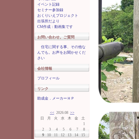
イベント記録
セミナー参加録
おくりいえプロジェクト
出張所だより
CM作成：動画集です
お問い合わせ。ご質問
住宅に関する事、その他な
んでも。お声をお聞かせくだ
さい
会社情報
プロフィール
リンク
助成金．メーカーＨＰ
<<
2026.08
>>
日
月
火
水
木
金
土
1
2
3
4
5
6
7
8
9
10
11
12
13
14
15