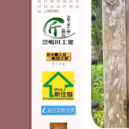
16
17
18
19
20
21
22
23
24
25
26
27
28
29
MEMO
30
31
ｂｌｏｇ