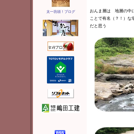
おんま層は 地層の中
太一坊頭！ブログ
ことで有名（？！）な
だと思う