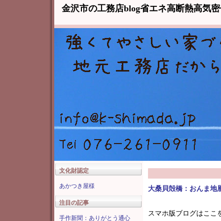
金沢市の工務店blog省エネ高断熱高気
文化財認定
あかつき屋様
大桑貝殻橋：おんま地
注目の記事
スマホ版ブログはここ
手作新聞：ありがとう通心