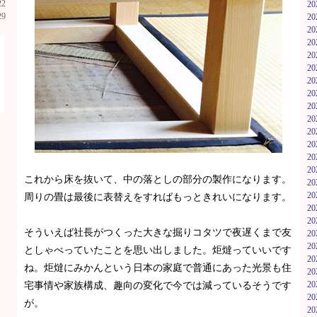
22
2
29
2
2
2
2
2
2
2
2
2
2
2
2
2
これから床を抜いて、中の落としの部分の製作になります。
2
2
周りの畳は最後に表替えをすればもっときれいになります。
2
2
そういえば社長がつくった大きな掘りコタツで夜遅くまで友
2
2
としゃべっていたことを思い出しました。炬燵っていいです
2
ね。炬燵にみかんという日本の家庭で普通にあった光景も住
2
2
宅事情や家族構成、趣向の変化で今では減っているそうです
2
が。
2