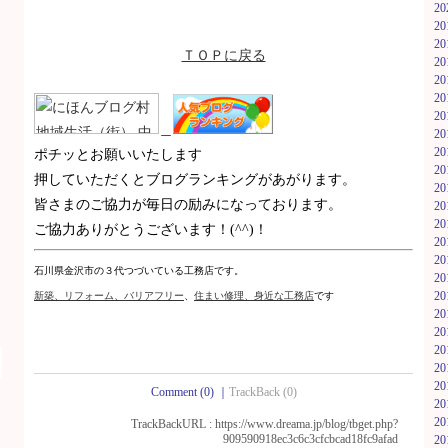
2
2
2
ＴＯＰに戻る
2
2
2
2
＿
2
2
ポチッとお願いいたします
2
押していただくとブログランキングがあがります。
2
皆さまのご協力が毎日の励みになっております。
2
2
ご協力ありがとうございます！(^^)！
2
2
石川県金沢市の３代つづいている工務店です。
2
2
新築
、リフォーム、バリアフリー
、
住まい修理、身近な工務店
です
2
2
2
2
2
Comment (0)
｜
TrackBack (0)
2
2
TrackBackURL :
https://www.dreama.jp/blog/tbget.php?
909590918ec3c6c3cfcbcad18fc9afad
2