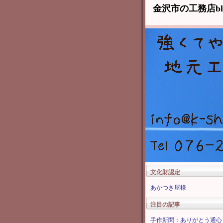
金沢市の工務店b
文化財認定
あかつき屋様
注目の記事
手作新聞：ありがとう通心