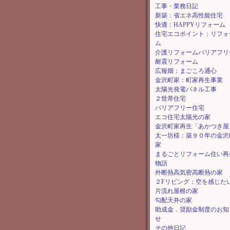
工事・業務日記
新築：省エネ高性能住宅
快適：HAPPYリフォーム
住宅エコポイント：リフォ
ム
介護リフォームバリアフリ
耐震リフォーム
広報畑：まごころ通心
金沢町家：町家再生事業
太陽光発電パネル工事
２世帯住宅
バリアフリー住宅
エコ住宅太陽光の家
金沢町家再生「あかつき屋
太一坊様：築９０年の金沢
家
まるごとリフォーム住い再
物語
外断熱高気密高断熱の家
２Fリビング；空を感じた
片流れ屋根の家
勾配天井の家
助成金．奨励金制度のお知
せ
その他日記