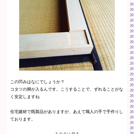
2
2
2
2
2
2
2
2
2
2
2
2
2
2
2
この凹みはなにでしょうか？
2
コタツの脚が入るんです。こうすることで、ずれることがな
2
2
く安定しますね
2
2
住宅建材で既製品がありますが、あえて職人の手で手作りし
2
2
ております。
2
2
2