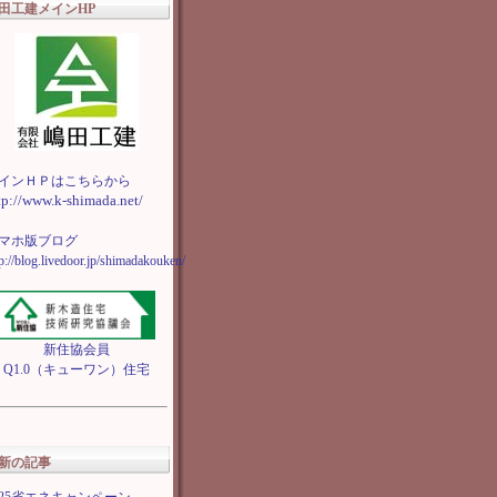
田工建メインHP
インＨＰはこちらから
tp://www.k-shimada.net/
マホ版ブログ
tp://blog.livedoor.jp/shimadakouken/
新住協会員
Q1.0（キューワン）住宅
新の記事