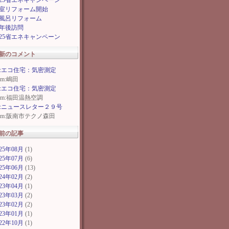
025省エネキャンペーン
室リフォーム開始
風呂リフォーム
年後訪問
025省エネキャンペーン
新のコメント
e:エコ住宅：気密測定
rom:嶋田
e:エコ住宅：気密測定
rom:福田温熱空調
e:ニュースレター２９号
rom:阪南市テクノ森田
前の記事
025年08月
(1)
025年07月
(6)
025年06月
(13)
024年02月
(2)
023年04月
(1)
023年03月
(2)
023年02月
(2)
023年01月
(1)
022年10月
(1)