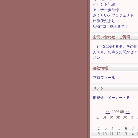
イベント記録
セミナー参加録
おくりいえプロジェクト
出張所だより
CM作成：動画集です
お問い合わせ。ご質問
住宅に関する事、その他
んでも。お声をお聞かせく
さい
会社情報
プロフィール
リンク
助成金．メーカーＨＰ
<<
2026.08
>>
日
月
火
水
木
金
2
3
4
5
6
7
9
10
11
12
13
14