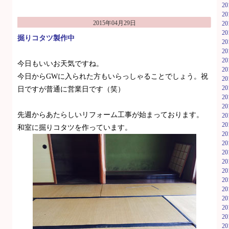
2
2
2015年04月29日
2
2
掘りコタツ製作中
2
2
2
今日もいいお天気ですね。
2
今日からGWに入られた方もいらっしゃることでしょう。祝
2
2
日ですが普通に営業日です（笑）
2
2
先週からあたらしいリフォーム工事が始まっております。
2
2
和室に掘りコタツを作っています。
2
2
2
2
2
2
2
2
2
2
2