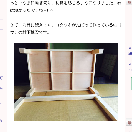
嶋
っというまに過ぎ去り、初夏を感じるようになりました。春
は短かったですね－(^^ゞ
ー
さて、前日に続きます。コタツをがんばって作っているのは
ー
ウチの村下棟梁です。
メ
ht
ス
ht
」
町
生
い
ら
最