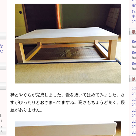
2
浴
お
半
2
最
R
な
f
だ
R
f
R
f
以
2
2
枠とやぐらが完成しました。畳を抜いてはめてみました。さ
2
すがぴったりとおさまってますね。高さもちょうど良く、段
2
差がありません。
2
土
2
1
2
8
2
15
2