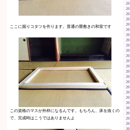
2
2
2
2
2
ここに掘りコタツを作ります。普通の畳敷きの和室です
2
2
2
2
2
2
2
2
2
2
2
2
2
2
2
2
この資格のマスが外枠になるんです。もちろん、床を抜くの
2
で、完成時はこうではありませんよ
2
2
2