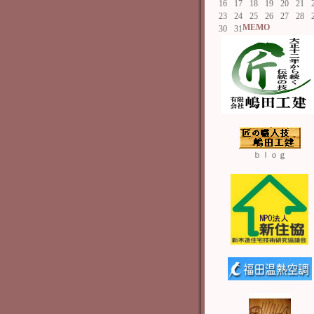
16
17
18
19
20
21
23
24
25
26
27
28
MEMO
30
31
ｂｌｏｇ