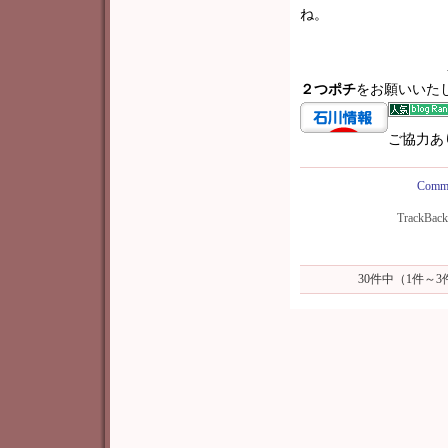
ね。
２つポチ
をお願いいた
ご協力あ
Comme
TrackBac
30件中（1件～