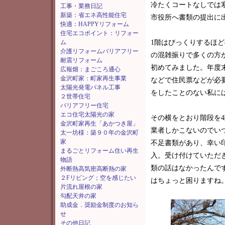
冷たくコートなしでは
工事・業務日記
新築：省エネ高性能住宅
市役所へ書類の提出に
快適：HAPPYリフォーム
住宅エコポイント：リフォー
ム
1階はびっくりするほ
介護リフォームバリアフリー
の混雑振りで多くの方
耐震リフォーム
初めてみました。年度
広報畑：まごころ通心
金沢町家：町家再生事業
などで住民票などが必
太陽光発電パネル工事
をしたことのない私に
２世帯住宅
バリアフリー住宅
エコ住宅太陽光の家
その横をとおり階段を
金沢町家再生「あかつき屋」
業者しかこないのでい
太一坊様：築９０年の金沢町
家
不足書類があり、幸い
まるごとリフォーム住い再生
入。受け付けていただ
物語
類の話はなかったんで
外断熱高気密高断熱の家
２Fリビング；空を感じたい
はちょっと困りますね
片流れ屋根の家
勾配天井の家
助成金．奨励金制度のお知ら
せ
その他日記