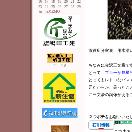
16
17
18
19
20
21
22
23
24
25
26
27
28
29
MEMO
30
31
市役所分室裏、用水沿
ｂｌｏｇ
ちなみに金沢三文豪で
とって
ブルーが犀星
とってもレトロなバス
元だからか、乗ったこ
に三文豪の銅像がある
２つポチ
をお願いいた
ご協力あ