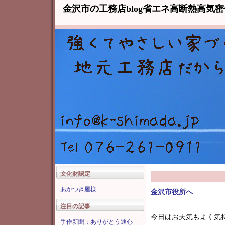
金沢市の工務店blog省エネ高断熱高気
文化財認定
あかつき屋様
金沢市役所へ
注目の記事
今日はお天気もよく気
手作新聞：ありがとう通心