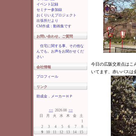
イベント記録
セミナー参加録
おくりいえプロジェクト
出張所だより
CM作成：動画集です
お問い合わせ。ご質問
住宅に関する事、その他な
んでも。お声をお聞かせくだ
さい
今日の広阪交差点はこ
会社情報
いてます、赤いバスは
プロフィール
リンク
助成金．メーカーＨＰ
<<
2026.08
>>
日
月
火
水
木
金
土
1
2
3
4
5
6
7
8
9
10
11
12
13
14
15