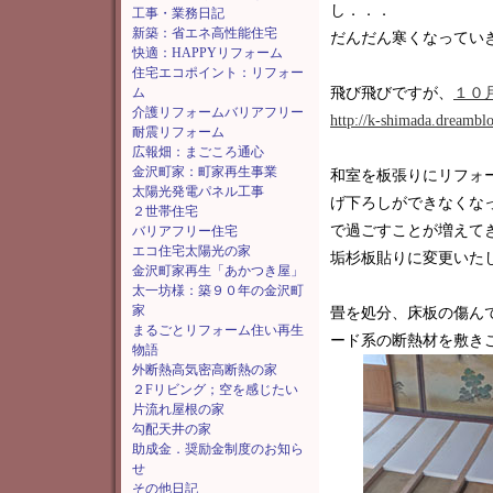
し．．．
工事・業務日記
新築：省エネ高性能住宅
だんだん寒くなっていき
快適：HAPPYリフォーム
住宅エコポイント：リフォー
ム
飛び飛びですが、
１０
介護リフォームバリアフリー
http://k-shimada.dreambl
耐震リフォーム
広報畑：まごころ通心
金沢町家：町家再生事業
和室を板張りにリフォ
太陽光発電パネル工事
げ下ろしができなくな
２世帯住宅
で過ごすことが増えて
バリアフリー住宅
エコ住宅太陽光の家
垢杉板貼りに変更いた
金沢町家再生「あかつき屋」
太一坊様：築９０年の金沢町
家
畳を処分、床板の傷ん
まるごとリフォーム住い再生
ード系の断熱材を敷き
物語
外断熱高気密高断熱の家
２Fリビング；空を感じたい
片流れ屋根の家
勾配天井の家
助成金．奨励金制度のお知ら
せ
その他日記