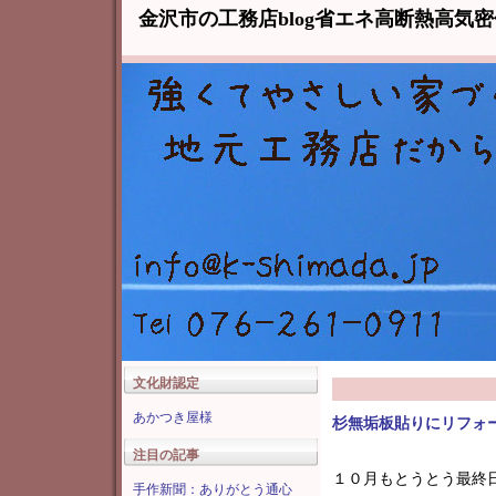
金沢市の工務店blog省エネ高断熱高気
文化財認定
あかつき屋様
杉無垢板貼りにリフォ
注目の記事
１０月もとうとう最終
手作新聞：ありがとう通心