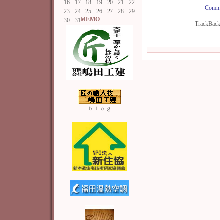
16
17
18
19
20
21
22
Comme
23
24
25
26
27
28
29
MEMO
30
31
TrackBac
ｂｌｏｇ