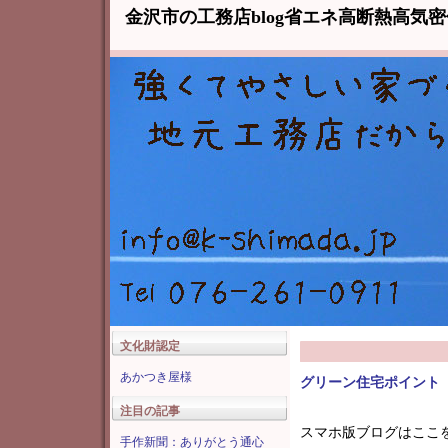
金沢市の工務店blog省エネ高断熱高気
文化財認定
あかつき屋様
グリーン住宅ポイント
注目の記事
スマホ版ブログはここ
手作新聞：ありがとう通心