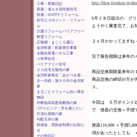
http://blog.livedoor.jp/s
工事・業務日記
新築：省エネ高性能住宅
快適：HAPPYリフォーム
6月１８日提出の グ
住宅エコポイント：リフォー
ム
ようやく審査完了、お
介護リフォームバリアフリー
耐震リフォーム
２ヶ月かかってますね－(^
広報畑：まごころ通心
金沢町家：町家再生事業
太陽光発電パネル工事
完了報告期限は来年の
２世帯住宅
バリアフリー住宅
エコ住宅太陽光の家
商品交換期限葉来年の
金沢町家再生「あかつき屋」
商品交換の締切が方が
太一坊様：築９０年の金沢町
家
ス。
まるごとリフォーム住い再生
物語
今回は ５万ポイント
外断熱高気密高断熱の家
２Fリビング；空を感じたい
で 便器の交換＋手摺
片流れ屋根の家
勾配天井の家
助成金．奨励金制度のお知ら
便器116,000.＋手摺5
せ
消があったとしても ＋
その他日記