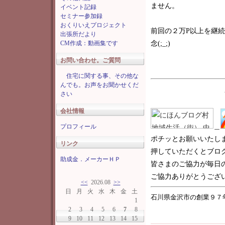
ません。
イベント記録
セミナー参加録
おくりいえプロジェクト
前回の２万P以上を継
出張所だより
CM作成：動画集です
念(;_;)
お問い合わせ。ご質問
住宅に関する事、その他な
んでも。お声をお聞かせくだ
さい
会社情報
＿
プロフィール
ポチッとお願いいたし
リンク
押していただくとブロ
助成金．メーカーＨＰ
皆さまのご協力が毎日
ご協力ありがとうございま
<<
2026.08
>>
日
月
火
水
木
金
土
石川県金沢市の創業９７
1
2
3
4
5
6
7
8
9
10
11
12
13
14
15