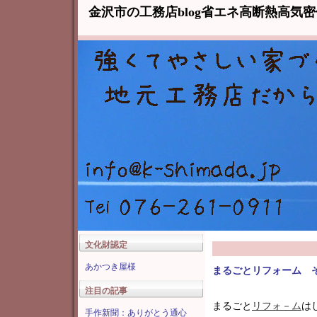
金沢市の工務店blog省エネ高断熱高気
文化財認定
あかつき屋様
まるごとリフォーム 
注目の記事
まるごと
リフォ－ム
は
手作新聞：ありがとう通心