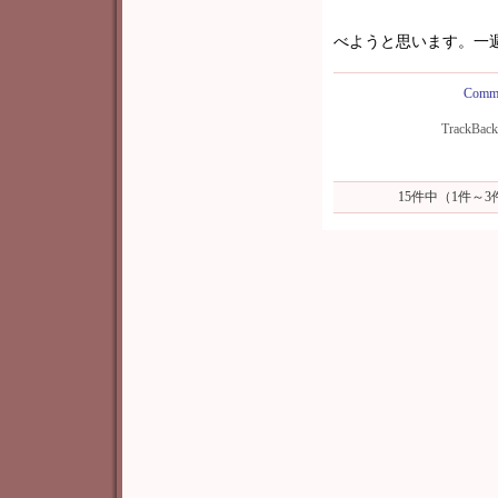
渋柿なので
べようと思います。一週
Comme
TrackBac
15件中（1件～