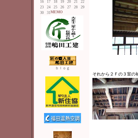
16
17
18
19
20
21
22
23
24
25
26
27
28
29
MEMO
30
31
ｂｌｏｇ
それから２Ｆの３室の