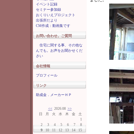
イベント記録
セミナー参加録
おくりいえプロジェクト
出張所だより
CM作成：動画集です
お問い合わせ。ご質問
住宅に関する事、その他な
んでも。お声をお聞かせくだ
さい
会社情報
プロフィール
リンク
助成金．メーカーＨＰ
<<
2026.08
>>
日
月
火
水
木
金
土
1
2
3
4
5
6
7
8
9
10
11
12
13
14
15