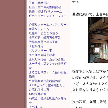
す！
工事・業務日記
新築：省エネ高性能住宅
快適：HAPPYリフォーム
基礎に続いて、土台を
住宅エコポイント：リフォー
ム
介護リフォームバリアフリー
耐震リフォーム
広報畑：まごころ通心
金沢町家：町家再生事業
太陽光発電パネル工事
２世帯住宅
バリアフリー住宅
エコ住宅太陽光の家
金沢町家再生「あかつき屋」
太一坊様：築９０年の金沢町
家
強度不足の梁には下か
まるごとリフォーム住い再生
物語
の梁の補強です。２０
外断熱高気密高断熱の家
上げ ３６０㍉×１２
２Fリビング；空を感じたい
片流れ屋根の家
入れ床を貼りようやく
勾配天井の家
助成金．奨励金制度のお知ら
次の和室、玄関、居間
せ
その他日記
ました。