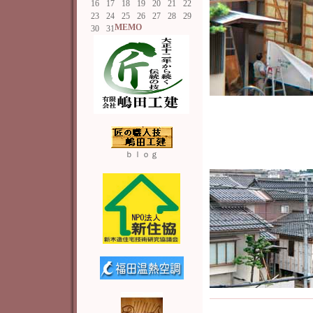
16
17
18
19
20
21
22
23
24
25
26
27
28
29
MEMO
30
31
ｂｌｏｇ