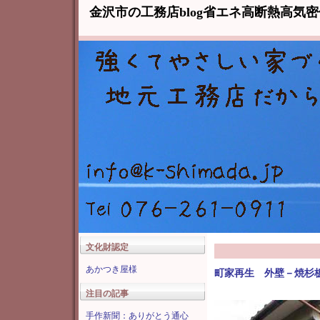
金沢市の工務店blog省エネ高断熱高気
文化財認定
あかつき屋様
町家再生 外壁－焼杉
注目の記事
手作新聞：ありがとう通心