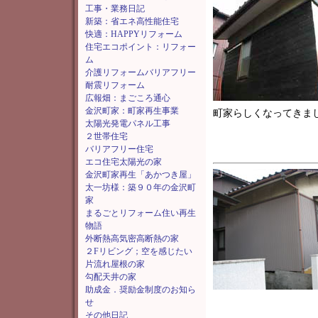
工事・業務日記
新築：省エネ高性能住宅
快適：HAPPYリフォーム
住宅エコポイント：リフォー
ム
介護リフォームバリアフリー
耐震リフォーム
広報畑：まごころ通心
金沢町家：町家再生事業
町家らしくなってきま
太陽光発電パネル工事
２世帯住宅
バリアフリー住宅
エコ住宅太陽光の家
金沢町家再生「あかつき屋」
太一坊様：築９０年の金沢町
家
まるごとリフォーム住い再生
物語
外断熱高気密高断熱の家
２Fリビング；空を感じたい
片流れ屋根の家
勾配天井の家
助成金．奨励金制度のお知ら
せ
その他日記