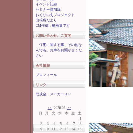
イベント記録
セミナー参加録
おくりいえプロジェクト
出張所だより
CM作成：動画集です
お問い合わせ。ご質問
住宅に関する事、その他な
んでも。お声をお聞かせくだ
さい
会社情報
プロフィール
リンク
助成金．メーカーＨＰ
<<
2026.08
>>
日
月
火
水
木
金
土
1
2
3
4
5
6
7
8
9
10
11
12
13
14
15