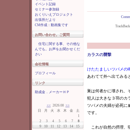
イベント記録
セミナー参加録
おくりいえプロジェクト
Comme
出張所だより
CM作成：動画集です
TrackBac
お問い合わせ。ご質問
住宅に関する事、その他な
んでも。お声をお聞かせくだ
さい
カラスの襲撃
会社情報
けたたましいツバメの
プロフィール
あわてて外へ出てみる
リンク
巣は何者かに壊され、
助成金．メーカーＨＰ
犯人は大きな３羽のカ
<<
2026.08
>>
ツバメの夫婦が必死に
日
月
火
水
木
金
土
です。
1
2
3
4
5
6
7
8
9
10
11
12
13
14
15
これが自然の摂理、弱