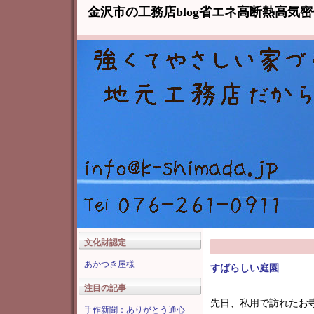
金沢市の工務店blog省エネ高断熱高気
文化財認定
あかつき屋様
すばらしい庭園
注目の記事
先日、私用で訪れたお
手作新聞：ありがとう通心