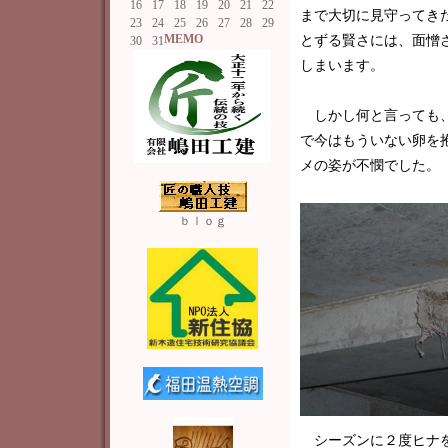
16
17
18
19
20
21
22
まで大切に見守ってき
23
24
25
26
27
28
29
MEMO
とずる賢さには、面憎
30
31
しまいます。
しかし何と言っても、
で今はもういない卵を
メの姿が不憫でした。
ｂｌｏｇ
シーズンに２度ヒナを