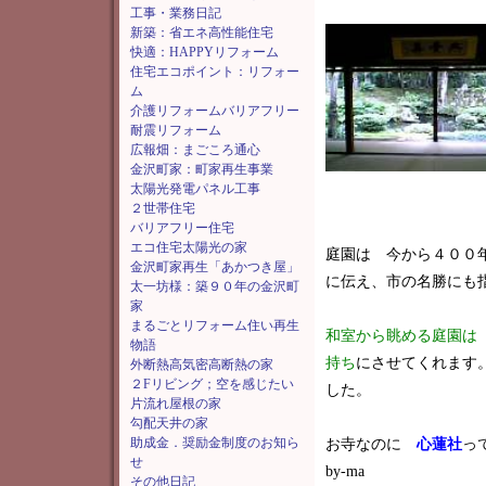
工事・業務日記
新築：省エネ高性能住宅
快適：HAPPYリフォーム
住宅エコポイント：リフォー
ム
介護リフォームバリアフリー
耐震リフォーム
広報畑：まごころ通心
金沢町家：町家再生事業
太陽光発電パネル工事
２世帯住宅
バリアフリー住宅
エコ住宅太陽光の家
庭園は 今から４００
金沢町家再生「あかつき屋」
に伝え、市の名勝にも
太一坊様：築９０年の金沢町
家
まるごとリフォーム住い再生
和
室から眺める庭園は
物語
持ち
にさせてくれます
外断熱高気密高断熱の家
２Fリビング；空を感じたい
した。
片流れ屋根の家
勾配天井の家
助成金．奨励金制度のお知ら
お寺なのに
心蓮社
っ
せ
by-ma
その他日記