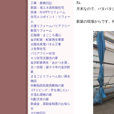
ね。
工事・業務日記
新築：省エネ高性能住宅
月末なので、バタバタ
快適：HAPPYリフォーム
住宅エコポイント：リフォー
ム
新築の現場からです。
介護リフォームバリアフリー
耐震リフォーム
広報畑：まごころ通心
金沢町家：町家再生事業
太陽光発電パネル工事
２世帯住宅
バリアフリー住宅
エコ住宅太陽光の家
金沢町家再生「あかつき屋」
太一坊様：築９０年の金沢町
家
まるごとリフォーム住い再生
物語
外断熱高気密高断熱の家
２Fリビング；空を感じたい
片流れ屋根の家
勾配天井の家
助成金．奨励金制度のお知ら
せ
その他日記