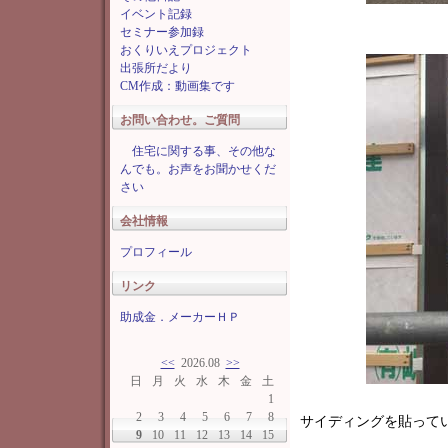
イベント記録
セミナー参加録
おくりいえプロジェクト
出張所だより
CM作成：動画集です
お問い合わせ。ご質問
住宅に関する事、その他な
んでも。お声をお聞かせくだ
さい
会社情報
プロフィール
リンク
助成金．メーカーＨＰ
<<
2026.08
>>
日
月
火
水
木
金
土
1
2
3
4
5
6
7
8
サイディングを貼って
9
10
11
12
13
14
15