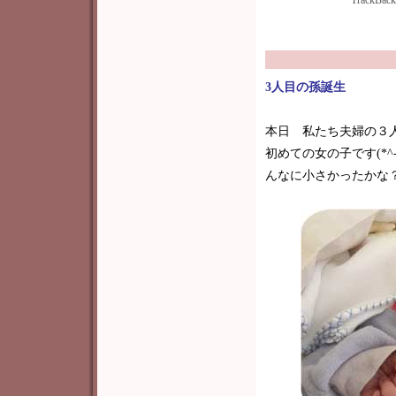
TrackBac
3人目の孫誕生
本日 私たち夫婦の３
初めての女の子です(*^
んなに小さかったかな