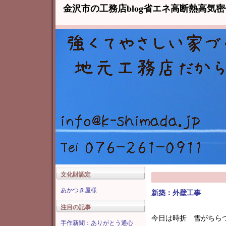
金沢市の工務店blog省エネ高断熱高気
文化財認定
あかつき屋様
新築：外壁工事
注目の記事
今日は時折 雪がちら
手作新聞：ありがとう通心