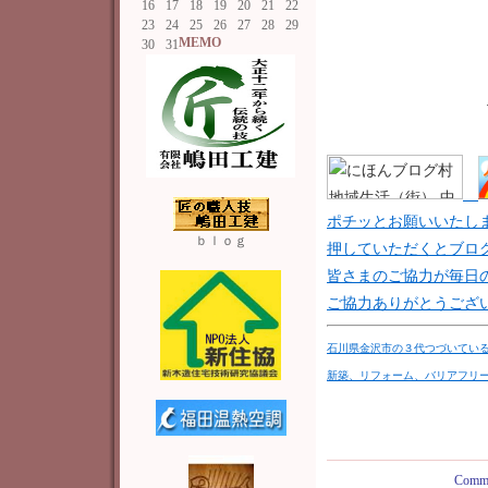
16
17
18
19
20
21
22
23
24
25
26
27
28
29
MEMO
30
31
＿
ポチッとお願いいたし
ｂｌｏｇ
押していただくとブロ
皆さまのご協力が毎日
ご協力ありがとうございま
石川県金沢市の３代つづいてい
新築
、リフォーム、バリアフリ
Comme