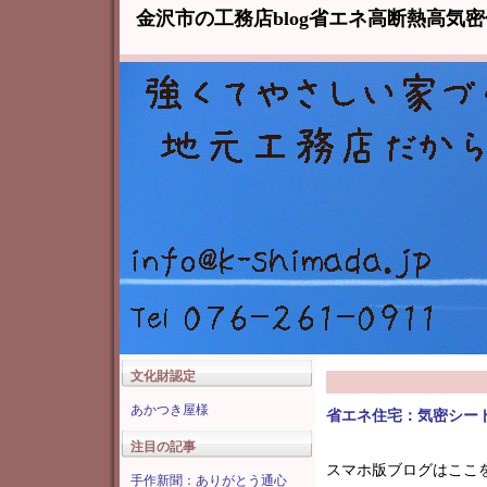
金沢市の工務店blog省エネ高断熱高気
文化財認定
あかつき屋様
省エネ住宅：気密シー
注目の記事
スマホ版ブログはここ
手作新聞：ありがとう通心