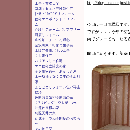
http://blog.livedoor.jp/s
工事・業務日記
新築：省エネ高性能住宅
快適：HAPPYリフォーム
住宅エコポイント：リフォー
ム
今日は一日雨模様です
介護リフォームバリアフリー
ですが．．．今年の空
耐震リフォーム
雨でグレーでも 明る
広報畑：まごころ通心
金沢町家：町家再生事業
太陽光発電パネル工事
昨日に続きます。新築
２世帯住宅
バリアフリー住宅
エコ住宅太陽光の家
金沢町家再生「あかつき屋」
太一坊様：築９０年の金沢町
家
まるごとリフォーム住い再生
物語
外断熱高気密高断熱の家
２Fリビング；空を感じたい
片流れ屋根の家
勾配天井の家
助成金．奨励金制度のお知ら
せ
その他日記