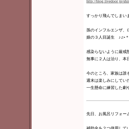
http://blog.livedoor.jp/s
すっかり飛んでしまいまし
孫のインフルエンザ、
娘の３人目誕生 ♪♫•＊¨
感染らないように厳戒態
無事に２人は治り、本
今のところ、家族は誰
週末は楽しみにしてい
一生懸命に練習した劇
先日、お風呂リフォー
補助金を２つ併用して