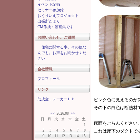
イベント記録
セミナー参加録
おくりいえプロジェクト
出張所だより
CM作成：動画集です
お問い合わせ。ご質問
住宅に関する事、その他な
んでも。お声をお聞かせくだ
さい
会社情報
プロフィール
リンク
助成金．メーカーＨＰ
ピンク色に見えるのが
その下の白色は断熱材
<<
2026.08
>>
日
月
火
水
木
金
土
床面をごらんください
1
2
3
4
5
6
7
8
これは床下のダクトです
9
10
11
12
13
14
15