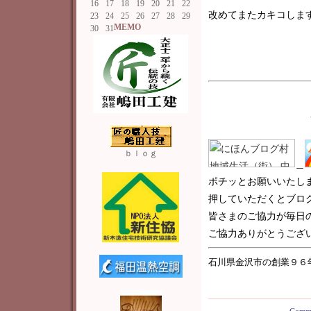
16
17
18
19
20
21
22
改めてまたカキコしま
23
24
25
26
27
28
29
MEMO
30
31
ｂｌｏｇ
＿
ポチッとお願いいたし
押していただくとブロ
皆さまのご協力が毎日
ご協力ありがとうございま
石川県金沢市の創業９６