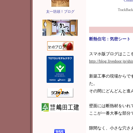
Comme
TrackBac
太一坊頭！ブログ
断熱住宅：気密シート
スマホ版ブログはここ
http://blog.livedoor.jp/s
新築工事の現場からで
た。
その間にどんどんと進
壁面には断熱材をいれ
ここが一番大事な部分
隙間なく、小さな穴さ