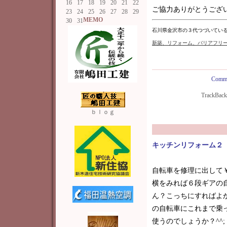
16
17
18
19
20
21
22
ご協力ありがとうございま
23
24
25
26
27
28
29
MEMO
30
31
石川県金沢市の３代つづいてい
新築
、リフォーム、バリアフリ
Comme
TrackBac
ｂｌｏｇ
キッチンリフォーム２
自転車を修理に出して￥
横をみれば６段ギアの自
ん？こっちにすればよ
の自転車にこれまで乗
使うのでしょうか？^^;