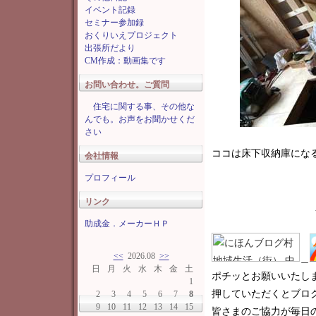
イベント記録
セミナー参加録
おくりいえプロジェクト
出張所だより
CM作成：動画集です
お問い合わせ。ご質問
住宅に関する事、その他な
んでも。お声をお聞かせくだ
さい
ココは床下収納庫にな
会社情報
プロフィール
リンク
助成金．メーカーＨＰ
<<
2026.08
>>
＿
日
月
火
水
木
金
土
ポチッとお願いいたし
1
押していただくとブロ
2
3
4
5
6
7
8
9
10
11
12
13
14
15
皆さまのご協力が毎日