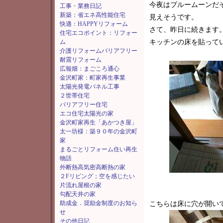
今夜はブルームーンだ
工事・業務日記
新築：省エネ高性能住宅
見えそうです。
快適：HAPPYリフォーム
さて、昨日に続きます
住宅エコポイント：リフォー
ム
キッチンの床を貼って
介護リフォームバリアフリー
耐震リフォーム
広報畑：まごころ通心
金沢町家：町家再生事業
太陽光発電パネル工事
２世帯住宅
バリアフリー住宅
エコ住宅太陽光の家
金沢町家再生「あかつき屋」
太一坊様：築９０年の金沢町
家
まるごとリフォーム住い再生
物語
外断熱高気密高断熱の家
２Fリビング；空を感じたい
片流れ屋根の家
勾配天井の家
助成金．奨励金制度のお知ら
こちらは床に穴が開い
せ
その他日記