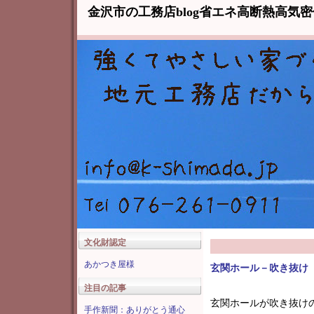
金沢市の工務店blog省エネ高断熱高気
文化財認定
あかつき屋様
玄関ホール－吹き抜け
注目の記事
玄関ホールが
吹き抜け
手作新聞：ありがとう通心