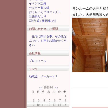
イベント記録
セミナー参加録
サンルームの天井と壁
おくりいえプロジェクト
ました。天然無垢板な
出張所だより
CM作成：動画集です
お問い合わせ。ご質問
住宅に関する事、その他な
んでも。お声をお聞かせくだ
さい
会社情報
プロフィール
リンク
助成金．メーカーＨＰ
<<
2026.08
>>
日
月
火
水
木
金
土
1
2
3
4
5
6
7
8
9
10
11
12
13
14
15