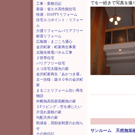
でを一続きで写真を撮
工事・業務日記
新築：省エネ高性能住宅
快適：HAPPYリフォーム
住宅エコポイント：リフォー
ム
介護リフォームバリアフリー
耐震リフォーム
広報畑：まごころ通心
金沢町家：町家再生事業
太陽光発電パネル工事
２世帯住宅
バリアフリー住宅
エコ住宅太陽光の家
金沢町家再生「あかつき屋」
太一坊様：築９０年の金沢町
家
まるごとリフォーム住い再生
物語
外断熱高気密高断熱の家
２Fリビング；空を感じたい
片流れ屋根の家
勾配天井の家
助成金．奨励金制度のお知ら
せ
サンルーム 天然無垢
その他日記