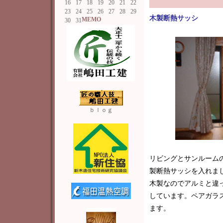
16
17
18
19
20
21
22
23
24
25
26
27
28
29
木製断熱サッシ
MEMO
30
31
ｂｌｏｇ
リビングとサンルーム
製断熱サッシを入れま
木製なのでアルミと違
しています。ペアガラ
ます。