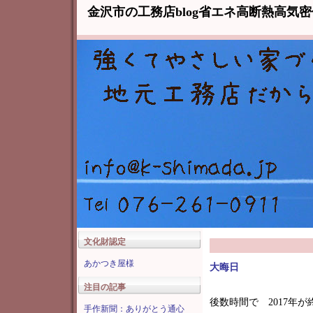
金沢市の工務店blog省エネ高断熱高気
文化財認定
あかつき屋様
大晦日
注目の記事
後数時間で 2017年
手作新聞：ありがとう通心