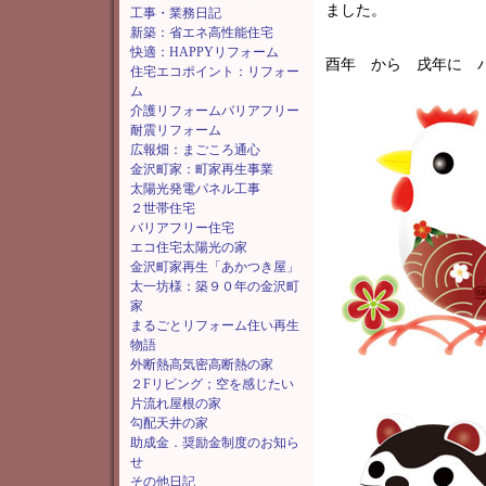
ました。
工事・業務日記
新築：省エネ高性能住宅
快適：HAPPYリフォーム
酉年 から 戌年に 
住宅エコポイント：リフォー
ム
介護リフォームバリアフリー
耐震リフォーム
広報畑：まごころ通心
金沢町家：町家再生事業
太陽光発電パネル工事
２世帯住宅
バリアフリー住宅
エコ住宅太陽光の家
金沢町家再生「あかつき屋」
太一坊様：築９０年の金沢町
家
まるごとリフォーム住い再生
物語
外断熱高気密高断熱の家
２Fリビング；空を感じたい
片流れ屋根の家
勾配天井の家
助成金．奨励金制度のお知ら
せ
その他日記