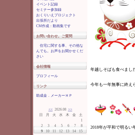
イベント記録
セミナー参加録
おくりいえプロジェクト
出張所だより
CM作成：動画集です
お問い合わせ。ご質問
住宅に関する事、その他な
んでも。お声をお聞かせくだ
さい
会社情報
年越しそばも食べまし
プロフィール
今年も一年無事に終え
リンク
助成金．メーカーＨＰ
<<
2026.08
>>
日
月
火
水
木
金
土
1
2
3
4
5
6
7
8
2018年が平和で明る
9
10
11
12
13
14
15