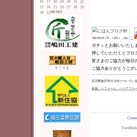
16
17
18
19
20
21
22
23
24
25
26
27
28
29
MEMO
30
31
＿
ポチッとお願いいたし
押していただくとブロ
皆さまのご協力が毎日
ｂｌｏｇ
ご協力ありがとうございま
石川県金沢市の３代つづいてい
新築
、リフォーム、バリアフリ
Comme
TrackBac