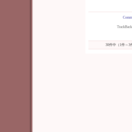
Comme
TrackBac
30件中（1件～