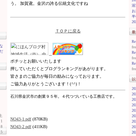
2
う。 加賀鳶。金沢の誇る伝統文化ですね
浴
お
半
2
ＴＯＰに戻る
最
R
な
f
だ
R
＿
f
ポチッとお願いいたします
R
押していただくとブログランキングがあがります。
f
皆さまのご協力が毎日の励みになっております。
以
ご協力ありがとうございます！(^^)！
2
2
石川県金沢市の創業９５年。４代つづいている工務店です。
2
2
2
土
2
NO43-1.pdf
(870KB)
1
2
8
NO43-2.pdf
(411KB)
2
15
2