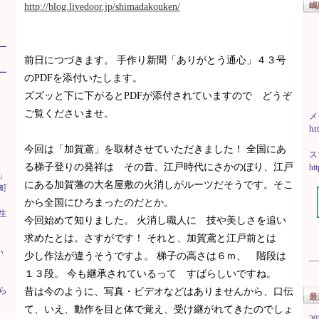
嶋
http://blog.livedoor.jp/shimadakouken/
ー
前日につづきます。 手作り新聞「ありがとう通心」４３号
ー
のPDFを添付いたします。
ズズッと下に下がるとPDFが添付されていますので どうぞ
ご覧くださいませ。
メ
ht
今回は「加賀鳶」を取材させていただきました！ 全国にあ
ス
る梯子登りの発祥は その昔、江戸時代にさかのぼり、江戸
ht
」
にある加賀藩の大名屋敷の火消しがルーツだそうです。そこ
町
から全国にひろまったのだとか。
生
今回始めて知りました。 火消し職人に 技や美しさを追い
求めたとは。さすがです！ それと、加賀鳶と江戸前とは
い
少し作法が違うそうですよ。 梯子の高さは６ｍ、 階段は
１３段。 今も継承されているって すばらしいですね。
ら
昔は今のように、写真・ビデオなどはありませんから、口伝
最
て、いえ、動作を目と体で覚え、受け継がれてきたのでしょ