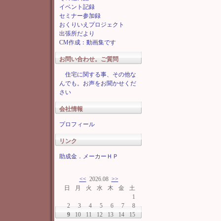
イベント記録
セミナー参加録
おくりいえプロジェクト
出張所だより
CM作成：動画集です
お問い合わせ。ご質問
住宅に関する事、その他な
んでも。お声をお聞かせくだ
さい
会社情報
プロフィール
リンク
助成金．メーカーＨＰ
<<
2026.08
>>
日
月
火
水
木
金
土
1
2
3
4
5
6
7
8
9
10
11
12
13
14
15