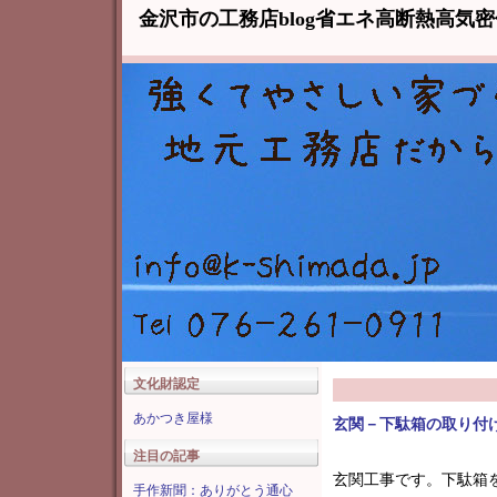
金沢市の工務店blog省エネ高断熱高気
文化財認定
あかつき屋様
玄関－下駄箱の取り付
注目の記事
玄関工事です。下駄箱
手作新聞：ありがとう通心