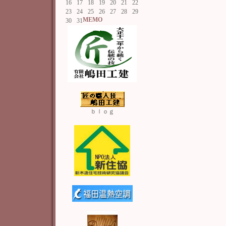
16
17
18
19
20
21
22
23
24
25
26
27
28
29
MEMO
30
31
ｂｌｏｇ