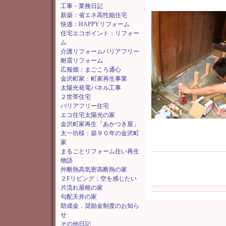
工事・業務日記
新築：省エネ高性能住宅
快適：HAPPYリフォーム
住宅エコポイント：リフォー
ム
介護リフォームバリアフリー
耐震リフォーム
広報畑：まごころ通心
金沢町家：町家再生事業
太陽光発電パネル工事
２世帯住宅
バリアフリー住宅
エコ住宅太陽光の家
金沢町家再生「あかつき屋」
太一坊様：築９０年の金沢町
家
まるごとリフォーム住い再生
物語
外断熱高気密高断熱の家
２Fリビング；空を感じたい
片流れ屋根の家
勾配天井の家
助成金．奨励金制度のお知ら
せ
その他日記