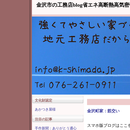
金沢市の工務店blog省エネ高断熱高気
文化財認定
あかつき屋様
金沢町家：筋交い
注目の記事
スマホ版ブログはここ
手作新聞：ありがとう通心