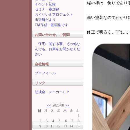
縦の棒は 飾りであり
イベント記録
セミナー参加録
おくりいえプロジェクト
黒い塗装なのでわかり
出張所だより
CM作成：動画集です
修正で明るく、UPにし
お問い合わせ。ご質問
住宅に関する事、その他な
んでも。お声をお聞かせくだ
さい
会社情報
プロフィール
リンク
助成金．メーカーＨＰ
<<
2026.08
>>
日
月
火
水
木
金
土
1
2
3
4
5
6
7
8
9
10
11
12
13
14
15