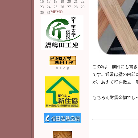
16
17
18
19
20
21
22
23
24
25
26
27
28
29
MEMO
30
31
この☓は 前回にも書
ｂｌｏｇ
です。通常は壁の内部
が、あえて壁を撤去 
もちろん耐震金物でし