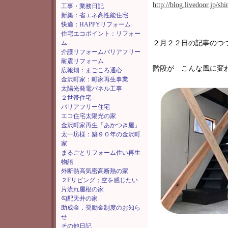
http://blog.livedoor.jp/s
工事・業務日記
新築：省エネ高性能住宅
快適：HAPPYリフォーム
住宅エコポイント：リフォー
ム
２月２２日の記事のつ
介護リフォームバリアフリー
耐震リフォーム
階段が こんな風に変
広報畑：まごころ通心
金沢町家：町家再生事業
太陽光発電パネル工事
２世帯住宅
バリアフリー住宅
エコ住宅太陽光の家
金沢町家再生「あかつき屋」
太一坊様：築９０年の金沢町
家
まるごとリフォーム住い再生
物語
外断熱高気密高断熱の家
２Fリビング；空を感じたい
片流れ屋根の家
勾配天井の家
助成金．奨励金制度のお知ら
せ
その他日記