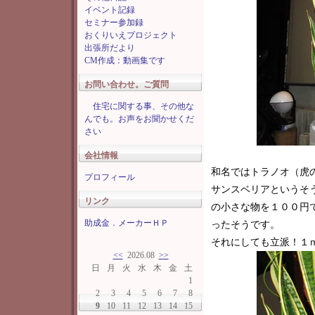
イベント記録
セミナー参加録
おくりいえプロジェクト
出張所だより
CM作成：動画集です
お問い合わせ。ご質問
住宅に関する事、その他な
んでも。お声をお聞かせくだ
さい
会社情報
和名ではトラノオ（虎
プロフィール
サンスベリアというそ
リンク
の小さな物を１００円
助成金．メーカーＨＰ
ったそうです。
それにしても立派！１
<<
2026.08
>>
日
月
火
水
木
金
土
1
2
3
4
5
6
7
8
9
10
11
12
13
14
15