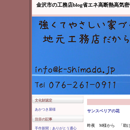
金沢市の工務店blog省エネ高断熱高気
文化財認定
あかつき屋様
サンスベリアの花
注目の記事
昨夜 M様から 「助
手作新聞：ありがとう通心