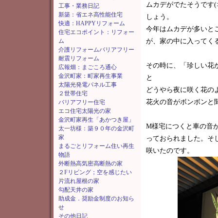
ムカデがでたそうです(
工事・業務日記
新築：省エネ高性能住宅
しょう。
快適：HAPPYリフォーム
今年はムカデが多いと
住宅エコポイント：リフォー
ム
が、家の中に入ってく
介護リフォームバリアフリー
耐震リフォーム
その時に、「珍しい花
広報畑：まごころ通心
金沢町家：町家再生事業
と
太陽光発電パネル工事
どうやら夜に咲く花の
２世帯住宅
花火の音がボンボンと
バリアフリー住宅
エコ住宅太陽光の家
金沢町家再生「あかつき屋」
M様宅につくと車の音
太一坊様：築９０年の金沢町
家
っておられました。そ
まるごとリフォーム住い再生
咲いたのです。
物語
外断熱高気密高断熱の家
２Fリビング；空を感じたい
片流れ屋根の家
勾配天井の家
助成金．奨励金制度のお知ら
せ
その他日記