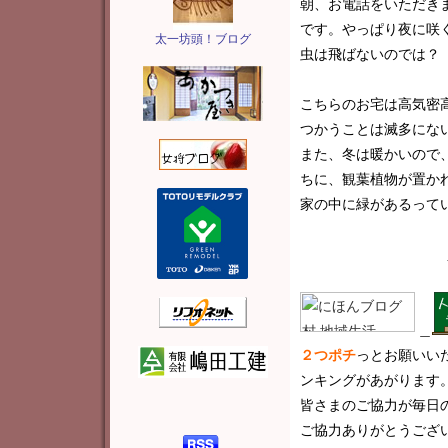
朝、お電話をいただき
です。やっぱり夜に咲
太一坊頭！ブログ
虫は飛ばないのでは？
こちらのお宅は高気密
つかうことは滅多にな
また、冬は暖かいので
ちに、観葉植物が置か
家の中に緑があるって
＿
２つポチ
っと
お願いい
ンキングがあがります
皆さまのご協力が毎日
ご協力ありがとうございま