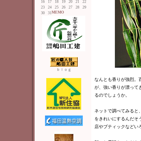
16
17
18
19
20
21
22
23
24
25
26
27
28
29
MEMO
30
31
ｂｌｏｇ
なんとも香りが強烈。
が、強い香りが漂って
るのでしょうか。
ネットで調べてみると
をきれいにするんだそ
店やブティックなどい