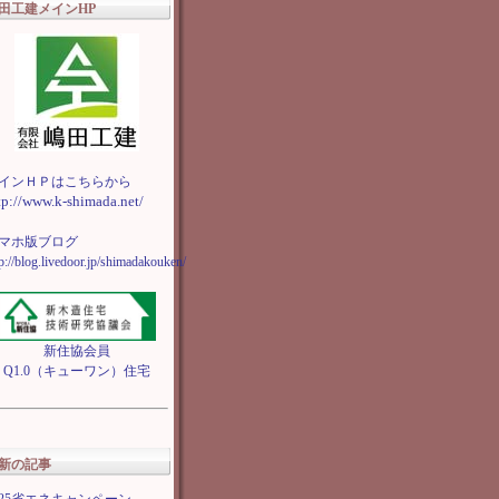
田工建メインHP
インＨＰはこちらから
tp://www.k-shimada.net/
マホ版ブログ
tp://blog.livedoor.jp/shimadakouken/
新住協会員
Q1.0（キューワン）住宅
新の記事