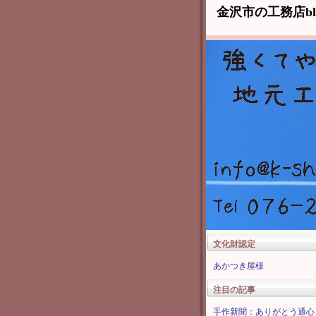
金沢市の工務店b
文化財認定
あかつき屋様
注目の記事
手作新聞：ありがとう通心