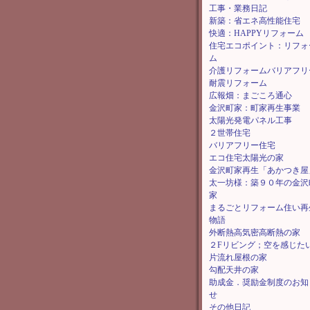
工事・業務日記
新築：省エネ高性能住宅
快適：HAPPYリフォーム
住宅エコポイント：リフォ
ム
介護リフォームバリアフリ
耐震リフォーム
広報畑：まごころ通心
金沢町家：町家再生事業
太陽光発電パネル工事
２世帯住宅
バリアフリー住宅
エコ住宅太陽光の家
金沢町家再生「あかつき屋
太一坊様：築９０年の金沢
家
まるごとリフォーム住い再
物語
外断熱高気密高断熱の家
２Fリビング；空を感じた
片流れ屋根の家
勾配天井の家
助成金．奨励金制度のお知
せ
その他日記