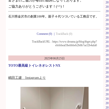
皆さまのご協力が毎日の励みになっております。
2
ご協力ありがとうございます！(^^)！
2
2
2
石川県金沢市の創業100年。親子４代つづいている工務店です。
2
2
2
2
Comment (0)
｜
TrackBack (0)
2
TrackBackURL :
https://www.dreama.jp/blog/tbget.php?
2
efefebeaf3bebbbeb2b6b7acf2b4afa0
2
2
2
2025年06月25日
2
2
TOTO最高級トイレネオレストNX
2
2
2
嶋田工建 Instagramより
2
2
2
2
2
2
2