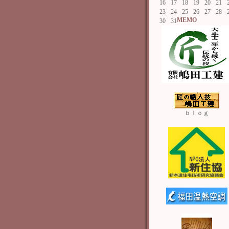
16
17
18
19
20
21
23
24
25
26
27
28
MEMO
30
31
ｂｌｏｇ