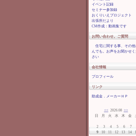
イベント記録
セミナー参加録
おくりいえプロジェクト
出張所だより
CM作成：動画集です
お問い合わせ。ご質問
住宅に関する事、その他
んでも。お声をお聞かせく
さい
会社情報
プロフィール
リンク
助成金．メーカーＨＰ
<<
2026.08
>>
日
月
火
水
木
金
2
3
4
5
6
7
9
10
11
12
13
14