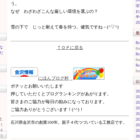
2
う。
浴
なぜ わざわざこんな厳しい環境を選ぶの？
お
半
2
雪の下で じっと耐えて春を待つ。健気ですね－(^▽^)
最
R
な
ＴＯＰに戻る
f
だ
R
f
R
f
にほんブ
ログ村
＿
以
ポチッとお願いいたします
2
押していただくとブログランキングがあがります。
2
皆さまのご協力が毎日の励みになっております。
2
2
ご協力ありがとうございます！(^^)！
2
土
2
石川県金沢市の創業100年。親子４代つづいている工務店です。
1
2
8
2
15
2