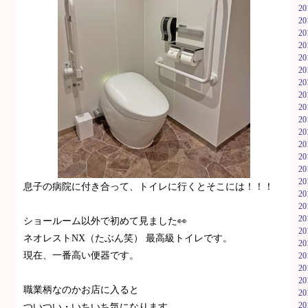
2
2
2
2
2
2
2
2
2
2
2
2
2
2
2
息子の病院に付き合って、トイレに行くとそこには！！！
2
2
2
ショールーム以外で初めて見ました👀
2
ネオレストNX（たぶん笑） 最高級トイレです。
2
現在、一番高い便器です。
2
2
2
職業柄なのかお店に入ると
2
2
ついつい・いちいち気になります