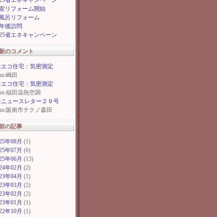
025省エネキャンペーン
室リフォーム開始
風呂リフォーム
年後訪問
025省エネキャンペーン
新のコメント
e:エコ住宅：気密測定
rom:嶋田
e:エコ住宅：気密測定
rom:福田温熱空調
e:ニュースレター２９号
rom:阪南市テクノ森田
前の記事
025年08月
(1)
025年07月
(6)
025年06月
(13)
024年02月
(2)
023年04月
(1)
023年03月
(2)
023年02月
(2)
023年01月
(1)
022年10月
(1)