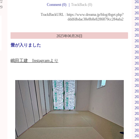
22
2
Comment (0)
｜
TrackBack (0)
29
2
2
TrackBackURL :
https://www.dreama.jp/blog/tbget.php?
2
dddfdbdac38e8b8e8286879cc284afa2
2
2
2
2025年06月26日
2
畳が入りました
2
2
2
嶋田工建 Instagramより
2
2
2
2
2
2
2
2
2
2
2
2
2
2