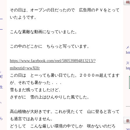
嶋
その日は、オープンの日だったので 広告用のＰＶをとって
いたようです。
ー
ー
こんな素敵な動画になっていました。
この中のどこかに ちらっと写っています。
メ
ht
https://www.facebook.com/reel/580539894813213/?
ス
mibextid=wwXIfr
ht
」
この日は とーっても暑い日でした。２０００ｍ超えてます
町
が、それでも暑かった．．．
生
雪もまだ残ってましたけど、
さすがに 雪の上はひんやりした風でした。
い
高山植物が大好きです。これが見たくて 山に登ると言って
ら
も過言ではありません。
最
どうして こんな厳しい環境の中でしか 咲かないのだろ