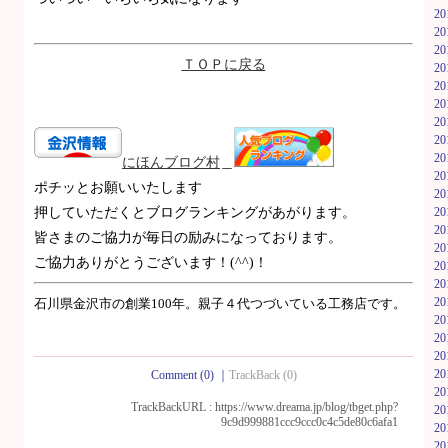
2
2
2
ＴＯＰに戻る
2
2
2
2
2
2
にほんブ
ログ村
＿
2
ポチッとお願いいたします
2
押していただくとブログランキングがあがります。
2
2
皆さまのご協力が毎日の励みになっております。
2
ご協力ありがとうございます！(^^)！
2
2
2
石川県金沢市の創業100年。親子４代つづいている工務店です。
2
2
2
2
Comment (0)
｜
TrackBack (0)
2
TrackBackURL :
https://www.dreama.jp/blog/tbget.php?
2
9c9d999881ccc9ccc0c4c5de80c6afa1
2
2