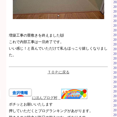
2
2
2
2
2
2
2
2
増築工事の畳敷きを終えました🙌
2
これで内部工事は一旦終了です。
2
いい感じ！と喜んでいただけて私もほっこり嬉しくなりまし
2
2
た。
2
2
2
ＴＯＰに戻る
2
2
2
2
2
2
にほんブ
ログ村
＿
2
ポチッとお願いいたします
2
2
押していただくとブログランキングがあがります。
2